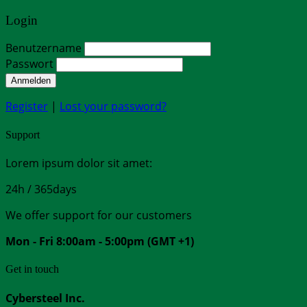
Login
Benutzername
Passwort
Anmelden
Register
|
Lost your password?
Support
Lorem ipsum dolor sit amet:
24h
/ 365days
We offer support for our customers
Mon - Fri 8:00am - 5:00pm
(GMT +1)
Get in touch
Cybersteel Inc.