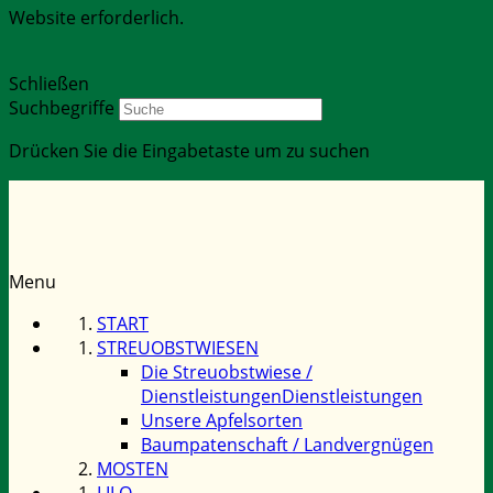
Website erforderlich.
Schließen
Suchbegriffe
Drücken Sie die Eingabetaste um zu suchen
Menu
START
STREUOBSTWIESEN
Die Streuobstwiese /
Dienstleistungen
Dienstleistungen
Unsere Apfelsorten
Baumpatenschaft / Landvergnügen
MOSTEN
LILO