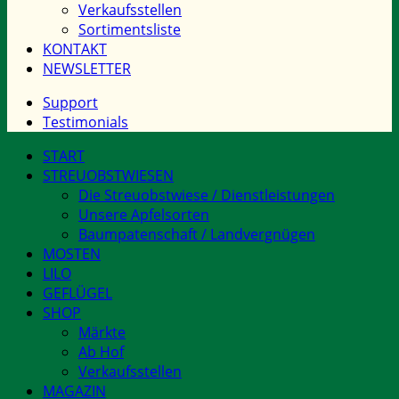
Verkaufsstellen
Sortimentsliste
KONTAKT
NEWSLETTER
Support
Testimonials
START
STREUOBSTWIESEN
Die Streuobstwiese / Dienstleistungen
Unsere Apfelsorten
Baumpatenschaft / Landvergnügen
MOSTEN
LILO
GEFLÜGEL
SHOP
Märkte
Ab Hof
Verkaufsstellen
MAGAZIN