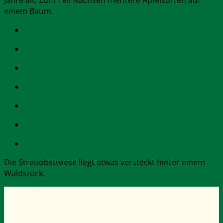
Jahre alt. Zum Teil wachsen mehrere Apfelsorten auf
einem Baum.
Die Streuobstwiese liegt etwas versteckt hinter einem
Waldstück.