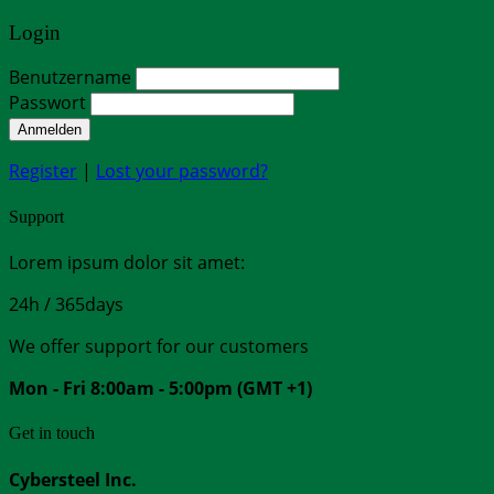
Login
Benutzername
Passwort
Anmelden
Register
|
Lost your password?
Support
Lorem ipsum dolor sit amet:
24h
/ 365days
We offer support for our customers
Mon - Fri 8:00am - 5:00pm
(GMT +1)
Get in touch
Cybersteel Inc.