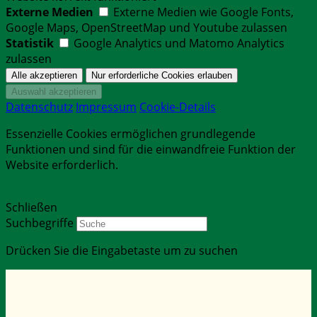
Externe Medien
Externe Medien wie Google Fonts,
Google Maps, OpenStreetMap und Youtube zulassen
Statistik
Google Analytics und Matomo Analytics
zulassen
Datenschutz
Impressum
Cookie-Details
Essenzielle Cookies ermöglichen grundlegende
Funktionen und sind für die einwandfreie Funktion der
Website erforderlich.
Schließen
Suchbegriffe
Drücken Sie die Eingabetaste um zu suchen