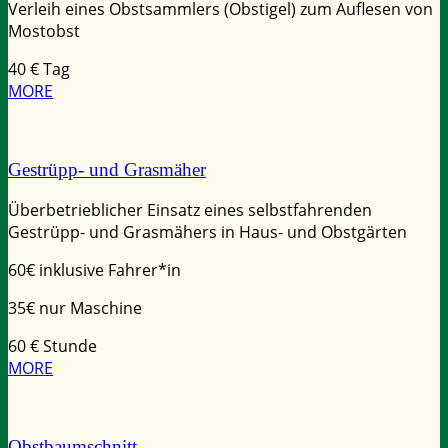
Verleih eines Obstsammlers (Obstigel) zum Auflesen von
Mostobst
40
€ Tag
MORE
Gestrüpp- und Grasmäher
Überbetrieblicher Einsatz eines selbstfahrenden
Gestrüpp- und Grasmähers in Haus- und Obstgärten
60€ inklusive Fahrer*in
35€ nur Maschine
60
€ Stunde
MORE
Obstbaumschnitt