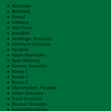
Bachleiten
Birketfeld
Rinntal
Hofwiese
NSG Prunn
Brandhof
Sendlinger Streuobst
Kohlmann Streuobst
Randeck
Mayer-Oberhofen
Baier-Altessing
Gassner Streuobst
Roawa 1
Roawa 2
Roawa 3
Oberempfenb. Paradies
Huber-Streuobst
Frank Streuobst
Brauner-Streuobst
Keisobstlehrgarten