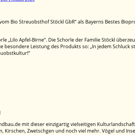
e vom Bio Streuobsthof Stöckl GbR“ als Bayerns Bestes Bio
 „Lilo Apfel-Birne“. Die Schorle der Familie Stöckl überze
e besondere Leistung des Produkts so: „In jedem Schluck ste
euobstkultur!“
l
dbau.de mit dieser einzigartig vielseitigen Kulturlandscha
n, Kirschen, Zwetschgen und noch viel mehr. Vögel und Inse