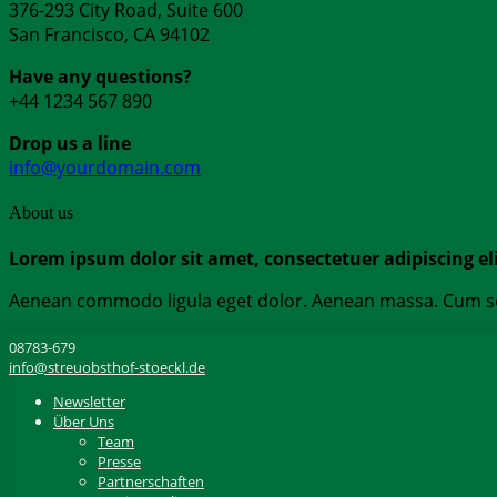
376-293 City Road, Suite 600
San Francisco, CA 94102
Have any questions?
+44 1234 567 890
Drop us a line
info@yourdomain.com
About us
Lorem ipsum dolor sit amet, consectetuer adipiscing eli
Aenean commodo ligula eget dolor. Aenean massa. Cum soci
08783-679
info@streuobsthof-stoeckl.de
Newsletter
Über Uns
Team
Presse
Partnerschaften