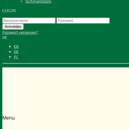
Sortimentsliste
LOGIN
Passwort vergessen?
DE
EN
DE
PL
Menu