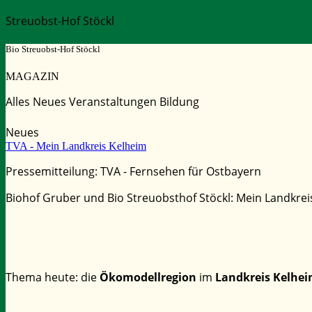
Streuobst-Hof Stöckl
Bio Streuobst-Hof Stöckl
MAGAZIN
Alles
Neues
Veranstaltungen
Bildung
Neues
TVA - Mein Landkreis Kelheim
Pressemitteilung: TVA - Fernsehen für Ostbayern
Biohof Gruber und Bio Streuobsthof Stöckl: Mein Landkreis
Thema heute: die
Ökomodellregion
im
Landkreis Kelhe