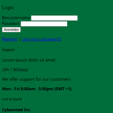
Login
Benutzername
Passwort
Anmelden
Register
|
Lost your password?
Support
Lorem ipsum dolor sit amet:
24h
/ 365days
We offer support for our customers
Mon - Fri 8:00am - 5:00pm
(GMT +1)
Get in touch
Cybersteel Inc.